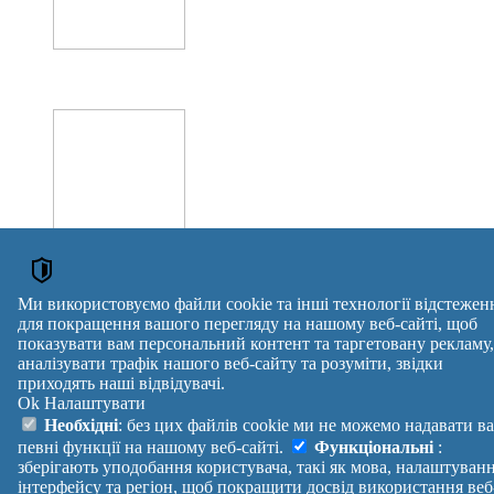
Більше оголошень →
Ми використовуємо файли cookie та інші технології відстежен
для покращення вашого перегляду на нашому веб-сайті, щоб
ОГОЛОШЕННЯ
показувати вам персональний контент та таргетовану рекламу,
аналізувати трафік нашого веб-сайту та розуміти, звідки
Знижка 20% або 45% на навчання акція 1=2 професії
приходять наші відвідувачі.
Мікрокреди онлайн
Ok
Налаштувати
Аксесуари та запчастини до пневматичних інструментів
Бу шина 18.00R25 GoodYear на малыша Белаз
Необхідні
: без цих файлів cookie ми не можемо надавати в
Оголошення →
певні функції на нашому веб-сайті.
Функціональні
:
reklama
зберігають уподобання користувача, такі як мова, налаштуван
інтерфейсу та регіон, щоб покращити досвід використання веб