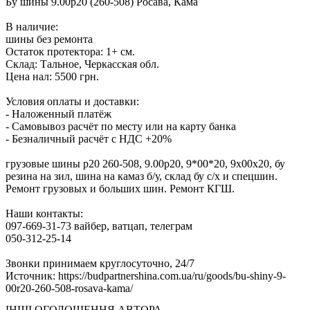
Бу шины 9.00р20 (260-508) Росава, Кама
В наличие:
шины без ремонта
Остаток протектора: 1+ см.
Склад: Тальное, Черкасская обл.
Цена нал: 5500 грн.
Условия оплаты и доставки:
- Наложенный платёж
- Самовывоз расчёт по месту или на карту банка
- Безналичный расчёт с НДС +20%
грузовые шины р20 260-508, 9.00р20, 9*00*20, 9х00х20, бу
резина на зил, шина на камаз б/у, склад бу с/х и спецшин.
Ремонт грузовых и больших шин. Ремонт КГШ.
Наши контакты:
097-669-31-73 вайбер, ватцап, телеграм
050-312-25-14
Звонки принимаем круглосуточно, 24/7
Источник: https://budpartnershina.com.ua/ru/goods/bu-shiny-9-
00r20-260-508-rosava-kama/
ІНШІ ОГОЛОШЕННЯ АВТОРА